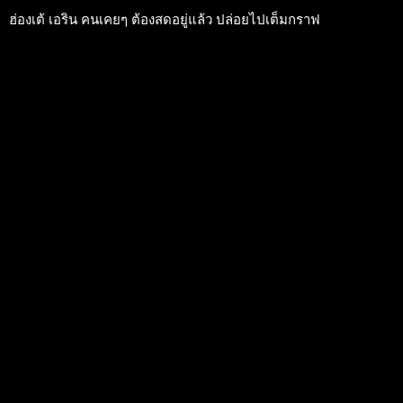
ฮ่องเต้ เอริน คนเคยๆ ต้องสดอยู่แล้ว ปล่อยไปเต็มกราฟ